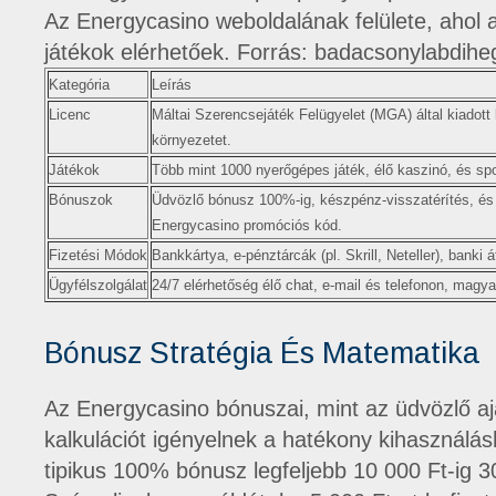
Az Energycasino weboldalának felülete, ahol a
játékok elérhetőek. Forrás: badacsonylabdihe
Kategória
Leírás
Licenc
Máltai Szerencsejáték Felügyelet (MGA) által kiadott 
környezetet.
Játékok
Több mint 1000 nyerőgépes játék, élő kaszinó, és spo
Bónuszok
Üdvözlő bónusz 100%-ig, készpénz-visszatérítés, és
Energycasino promóciós kód.
Fizetési Módok
Bankkártya, e-pénztárcák (pl. Skrill, Neteller), banki á
Ügyfélszolgálat
24/7 elérhetőség élő chat, e-mail és telefonon, magy
Bónusz Stratégia És Matematika
Az Energycasino bónuszai, mint az üdvözlő aj
kalkulációt igényelnek a hatékony kihasználás
tipikus 100% bónusz legfeljebb 10 000 Ft-ig 30-