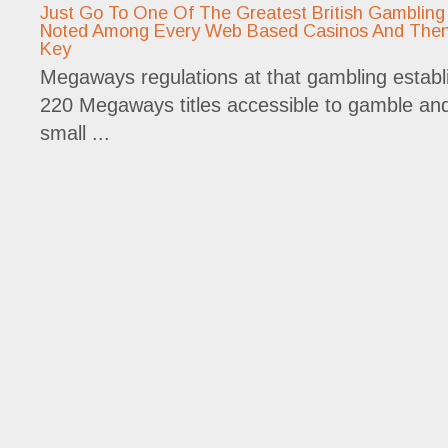
Just Go To One Of The Greatest British Gambling 
Noted Among Every Web Based Casinos And Then 
Key
Megaways regulations at that gambling establ
220 Megaways titles accessible to gamble and 
small ...