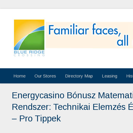
Home
Our Stores
Directory Map
Leasing
His
Energycasino Bónusz Matemati
Rendszer: Technikai Elemzés É
– Pro Tippek