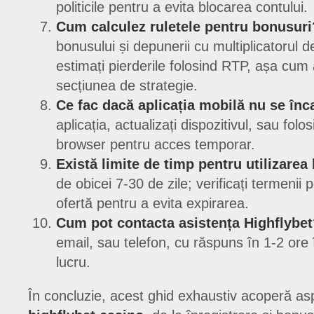
politicile pentru a evita blocarea contului.
Cum calculez ruletele pentru bonusuri
bonusului și depunerii cu multiplicatorul d
estimați pierderile folosind RTP, așa cum 
secțiunea de strategie.
Ce fac dacă aplicația mobilă nu se înc
aplicația, actualizați dispozitivul, sau folos
browser pentru acces temporar.
Există limite de timp pentru utilizarea
de obicei 7-30 de zile; verificați termenii 
ofertă pentru a evita expirarea.
Cum pot contacta asistența Highflybe
email, sau telefon, cu răspuns în 1-2 ore 
lucru.
În concluzie, acest ghid exhaustiv acoperă as