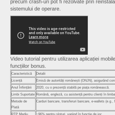
precum crash-uri pot fi rezolvate prin reinstal
sistemului de operare.
Video tutorial pentru utilizarea aplicației mobil
funcțiilor bonus.
Caracteristică
Detalii
Licență
Emisă de autorități românești (ONJN), asigurând conf
Anul Înființării
2020, cu o prezență stabilă pe piața românească.
Limbi Suportate
Română, engleză, cu asistență pentru clienți în limb
Metode de
Carduri bancare, transferuri bancare, e-wallets (e.g., Ne
Plată
RTP Mediu
~96% pentru sloturi, variind în funcție de joc.