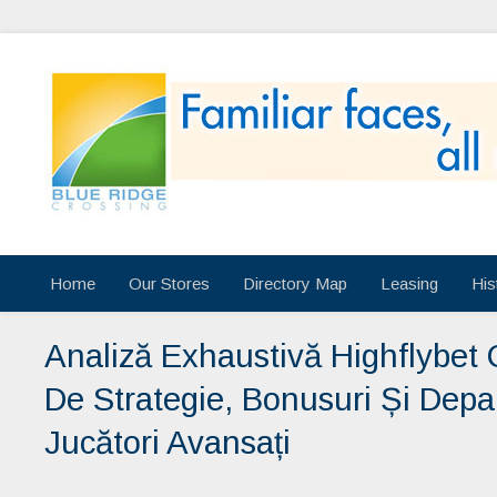
Home
Our Stores
Directory Map
Leasing
His
Analiză Exhaustivă Highflybet 
De Strategie, Bonusuri Și Dep
Jucători Avansați