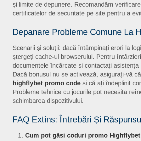
și limite de depunere. Recomandăm verificare
certificatelor de securitate pe site pentru a evi
Depanare Probleme Comune La Hi
Scenarii și soluții: dacă întâmpinați erori la lo
ștergeți cache-ul browserului. Pentru întârzieri l
documentele încărcate și contactați asistența 
Dacă bonusul nu se activează, asigurați-vă că 
highflybet promo code
și că ați îndeplinit co
Probleme tehnice cu jocurile pot necesita reîn
schimbarea dispozitivului.
FAQ Extins: Întrebări Și Răspunsur
Cum pot găsi coduri promo Highflybet