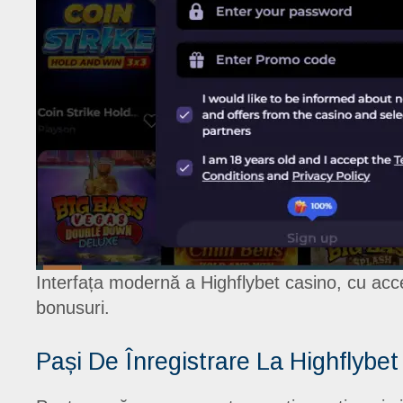
Interfața modernă a Highflybet casino, cu acces
bonusuri.
Pași De Înregistrare La Highflybet