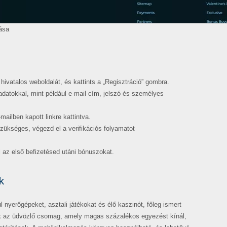
ása
vatalos weboldalát, és kattints a „Regisztráció” gombra.
adatokkal, mint például e-mail cím, jelszó és személyes
mailben kapott linkre kattintva.
zükséges, végezd el a verifikációs folyamatot
i az első befizetésed utáni bónuszokat.
k
nyerőgépeket, asztali játékokat és élő kaszinót, főleg ismert
zik az üdvözlő csomag, amely magas százalékos egyezést kínál,