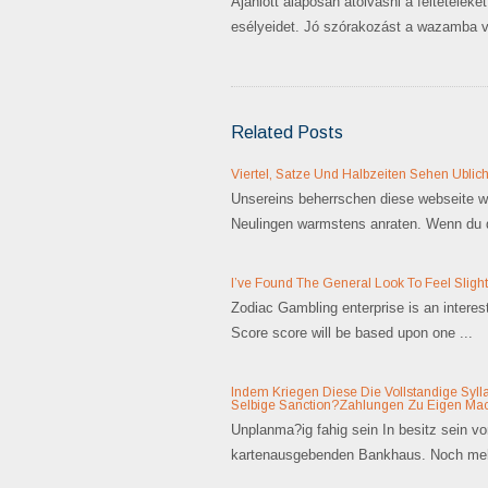
Ajánlott alaposan átolvasni a feltételek
esélyeidet. Jó szórakozást a wazamba v
Related Posts
Viertel, Satze Und Halbzeiten Sehen Ublic
Unsereins beherrschen diese webseite 
Neulingen warmstens anraten. Wenn du d
I’ve Found The General Look To Feel Slight
Zodiac Gambling enterprise is an interest
Score score will be based upon one ...
Indem Kriegen Diese Die Vollstandige Sylla
Selbige Sanction?Zahlungen Zu Eigen Ma
Unplanma?ig fahig sein In besitz sein vo
kartenausgebenden Bankhaus. Noch mehr