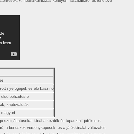
atérítések. A mobilalkalmazás könnyen használható, és lehetővé
se
zött nyerőgépek és élő kaszinó
első befizetésre
ák, kriptovaluták
a magyart
 szolgáltatásokat kínál a kezdők és tapasztalt játékosok
rű, a bónuszok versenyképesek, és a játékkínálat változatos.