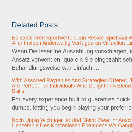
Related Posts
Es Existireren Sportwetten, Ein Reside-Spielsaal 
Allenthalben Anderweitig Verfugbaren Virtuellen E
Wenn Die leser 'ne Auszahlung vorschlagen, i
Ansatz verwenden, qua ein Sie eingezahlt se
Behandlungsweise war einfach ...
With Assorted Paytables And Strategies Offered
Are Perfect For Individuals Who Delight In A Blend
Skills
For every experience built to guarantee quick 
dumps, letting you begin playing your preferre
Noch Uppig Wichtiger Ist Und Bleibt Zwar Ihr An
L’ensemble Des Kostenlosen Erkundens Wa Gang