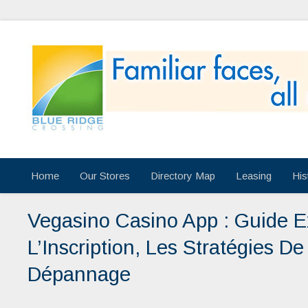
Home
Our Stores
Directory Map
Leasing
His
Vegasino Casino App : Guide E
L’Inscription, Les Stratégies D
Dépannage