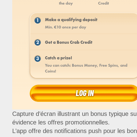
Capture d’écran illustrant un bonus typique s
évidence les offres promotionnelles.
L’app offre des notifications push pour les bon