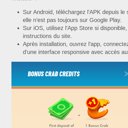
Sur Android, téléchargez l’APK depuis le si
elle n’est pas toujours sur Google Play.
Sur iOS, utilisez l’App Store si disponible
instructions du site.
Après installation, ouvrez l’app, connecte
d’une interface responsive avec accès aux