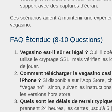
support avec des captures d’écran.
Ces scénarios aident à maintenir une expérien
vegasino.
FAQ Étendue (8-10 Questions)
Vegasino est-il sûr et légal ?
Oui, il opè
utilise le cryptage SSL, mais vérifiez les l
de jouer.
Comment télécharger la vegasino casi
iPhone ?
Si disponible sur l’App Store, 
“Vegasino” ; sinon, suivez les instructions
les versions hors store.
Quels sont les délais de retrait typiqu
prennent 24 heures, les cartes jusqu’à 5 j