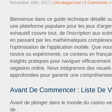
November 16th, 2017 |
Uncategorized
|
0 Comments »
Bienvenue dans ce guide technique détaillé s
une plateforme populaire pour les jeux d’arge
exhaustif couvre tout, de l’inscription aux sc
en passant par les mathématiques complexes
l’optimisation de l’application mobile. Que vo
novice ou expérimenté, ce contenu en françai
insights pratiques pour naviguer efficacemen
vegasino online. Nous intégrerons des visuels
approfondies pour garantir une compréhensio
Avant De Commencer : Liste De Vé
Avant de plonger dans le monde du casino ve
de :