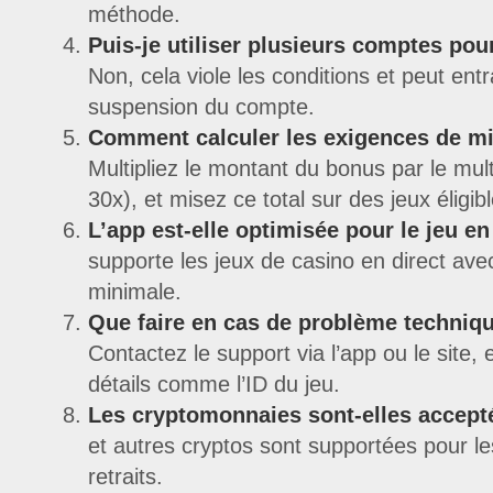
méthode.
Puis-je utiliser plusieurs comptes pou
Non, cela viole les conditions et peut entr
suspension du compte.
Comment calculer les exigences de m
Multipliez le montant du bonus par le mult
30x), et misez ce total sur des jeux éligibl
L’app est-elle optimisée pour le jeu en
supporte les jeux de casino en direct ave
minimale.
Que faire en cas de problème techniqu
Contactez le support via l’app ou le site,
détails comme l’ID du jeu.
Les cryptomonnaies sont-elles accept
et autres cryptos sont supportées pour le
retraits.