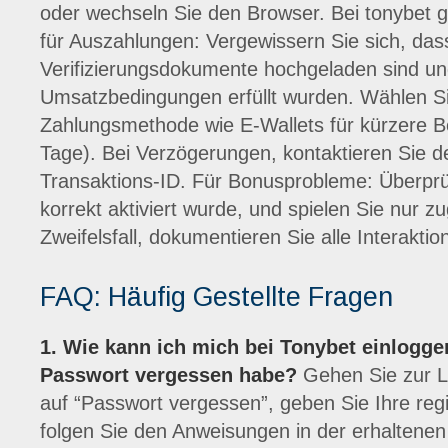
oder wechseln Sie den Browser. Bei tonybet 
für Auszahlungen: Vergewissern Sie sich, dass
Verifizierungsdokumente hochgeladen sind un
Umsatzbedingungen erfüllt wurden. Wählen Si
Zahlungsmethode wie E-Wallets für kürzere B
Tage). Bei Verzögerungen, kontaktieren Sie d
Transaktions-ID. Für Bonusprobleme: Überprü
korrekt aktiviert wurde, und spielen Sie nur z
Zweifelsfall, dokumentieren Sie alle Interaktio
FAQ: Häufig Gestellte Fragen
1. Wie kann ich mich bei Tonybet einlogge
Passwort vergessen habe?
Gehen Sie zur Lo
auf “Passwort vergessen”, geben Sie Ihre regis
folgen Sie den Anweisungen in der erhaltenen