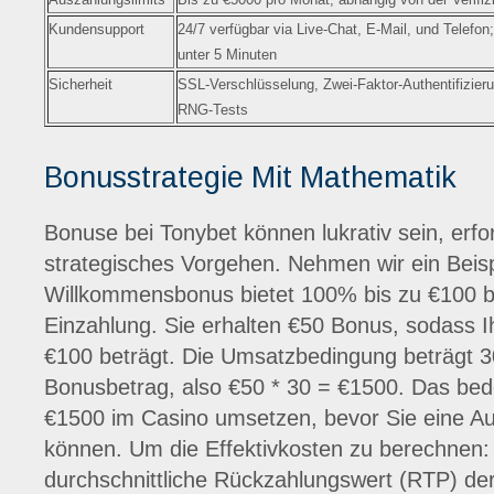
Kundensupport
24/7 verfügbar via Live-Chat, E-Mail, und Telefon;
unter 5 Minuten
Sicherheit
SSL-Verschlüsselung, Zwei-Faktor-Authentifizierun
RNG-Tests
Bonusstrategie Mit Mathematik
Bonuse bei Tonybet können lukrativ sein, erfo
strategisches Vorgehen. Nehmen wir ein Beisp
Willkommensbonus bietet 100% bis zu €100 b
Einzahlung. Sie erhalten €50 Bonus, sodass
€100 beträgt. Die Umsatzbedingung beträgt 3
Bonusbetrag, also €50 * 30 = €1500. Das bed
€1500 im Casino umsetzen, bevor Sie eine 
können. Um die Effektivkosten zu berechne
durchschnittliche Rückzahlungswert (RTP) der