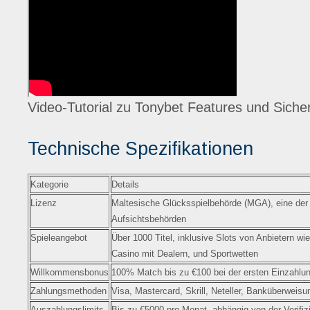
Video-Tutorial zu Tonybet Features und Sicher
Technische Spezifikationen
Kategorie
Details
Lizenz
Maltesische Glücksspielbehörde (MGA), eine der
Aufsichtsbehörden
Spieleangebot
Über 1000 Titel, inklusive Slots von Anbietern w
Casino mit Dealern, und Sportwetten
Willkommensbonus
100% Match bis zu €100 bei der ersten Einzahl
Zahlungsmethoden
Visa, Mastercard, Skrill, Neteller, Banküberweis
Auszahlungslimits
Bis zu €5000 pro Monat, abhängig von der Verifiz