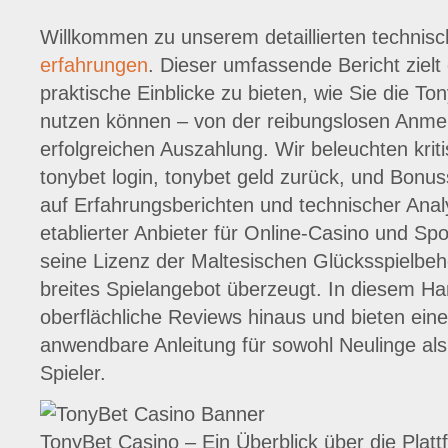
Willkommen zu unserem detaillierten technis
erfahrungen
. Dieser umfassende Bericht zielt
praktische Einblicke zu bieten, wie Sie die Ton
nutzen können – von der reibungslosen Anmel
erfolgreichen Auszahlung. Wir beleuchten krit
tonybet login, tonybet geld zurück, und Bonus
auf Erfahrungsberichten und technischer Analy
etablierter Anbieter für Online-Casino und Sp
seine Lizenz der Maltesischen Glücksspielbe
breites Spielangebot überzeugt. In diesem H
oberflächliche Reviews hinaus und bieten eine
anwendbare Anleitung für sowohl Neulinge al
Spieler.
TonyBet Casino – Ein Überblick über die Platt