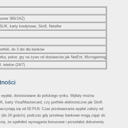
numer 365/JAZ)
IK, karty kredytowe, Skrill, Neteller
ortfeli, do 3 dni dla banków
uletka, poker, gry na żywo od dostawców jak NetEnt, Microgaming
, telefon (24/7)
tności
 i wypłat, dostosowane do polskiego rynku. Wpłaty można
 karty Visa/Mastercard, czy portfele elektroniczne jak Skrill.
zaczynają się od 50 PLN. Czas przetwarzania wypłat zależy od
e (do 24 godzin), podczas gdy przelewy bankowe mogą zająć do
j się, że spełniłeś wymagania bonusowe i przesłałeś dokumenty