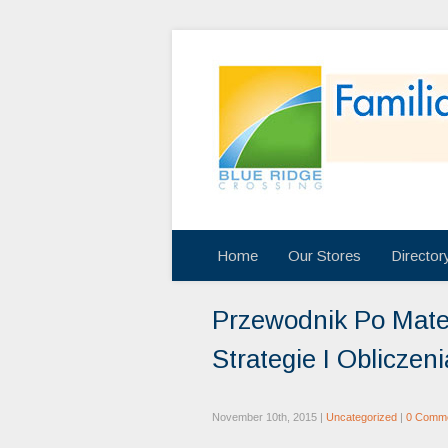
Home
Our Stores
Directo
Przewodnik Po Mat
Strategie I Obliczen
November 10th, 2015 |
Uncategorized
|
0 Comme