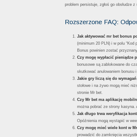
problem persistuje, zgłoś go obsłudze 
Rozszerzone FAQ: Odpow
Jak aktywować mr bet bonus p
(minimum 20 PLN) i w polu “Kod p
Bonus powinien zostać przyznany
Czy mogę wypłacić pieniądze 
bonusowe są zablokowane do cza
skutkować anulowaniem bonusu i 
Jakie gry liczą się do wymagań
stołowe i na żywo mogą mieć niż
stronie Mr bet.
Czy Mr bet ma aplikację mobil
można pobrać ze strony kasyna. A
Jak długo trwa weryfikacja kon
Opóźnienia mogą wystąpić w week
Czy mogę mieć wiele kont w Mr
prowadzić do zamknięcia wszystki