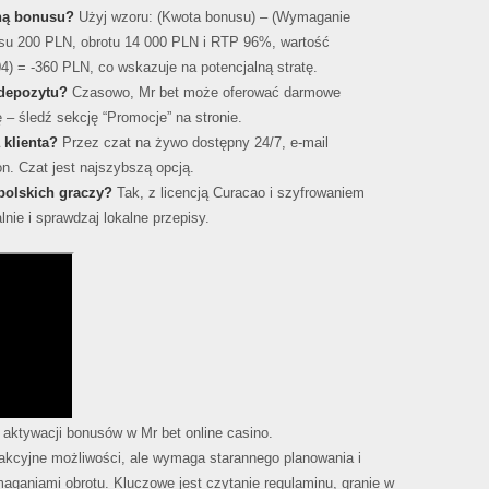
aną bonusu?
Użyj wzoru: (Kwota bonusu) – (Wymaganie
nusu 200 PLN, obrotu 14 000 PLN i RTP 96%, wartość
4) = -360 PLN, co wskazuje na potencjalną stratę.
 depozytu?
Czasowo, Mr bet może oferować darmowe
 – śledź sekcję “Promocje” na stronie.
 klienta?
Przez czat na żywo dostępny 24/7, e-mail
on. Czat jest najszybszą opcją.
 polskich graczy?
Tak, z licencją Curacao i szyfrowaniem
nie i sprawdzaj lokalne przepisy.
i aktywacji bonusów w Mr bet online casino.
akcyjne możliwości, ale wymaga starannego planowania i
aganiami obrotu. Kluczowe jest czytanie regulaminu, granie w