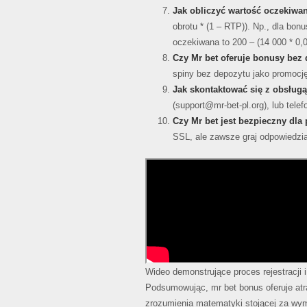
Jak obliczyć wartość oczekiw
obrotu * (1 – RTP)). Np., dla bo
oczekiwana to 200 – (14 000 * 0,0
Czy Mr bet oferuje bonusy bez
spiny bez depozytu jako promocję
Jak skontaktować się z obsługą
(support@mr-bet-pl.org), lub telef
Czy Mr bet jest bezpieczny dla
SSL, ale zawsze graj odpowiedzial
Wideo demonstrujące proces rejestracji 
Podsumowując, mr bet bonus oferuje atr
zrozumienia matematyki stojącej za wym