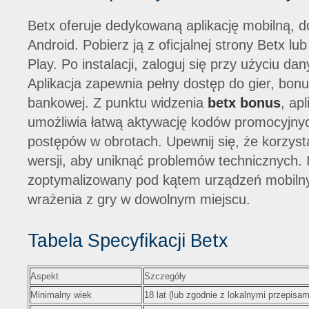
Betx oferuje dedykowaną aplikację mobilną, d
Android. Pobierz ją z oficjalnej strony Betx l
Play. Po instalacji, zaloguj się przy użyciu dany
Aplikacja zapewnia pełny dostęp do gier, bonu
bankowej. Z punktu widzenia
betx bonus
, ap
umożliwia łatwą aktywację kodów promocyjnyc
postępów w obrotach. Upewnij się, że korzyst
wersji, aby uniknąć problemów technicznych. In
zoptymalizowany pod kątem urządzeń mobilny
wrażenia z gry w dowolnym miejscu.
Tabela Specyfikacji Betx
Aspekt
Szczegóły
Minimalny wiek
18 lat (lub zgodnie z lokalnymi przepisam