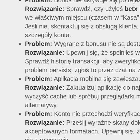
Problem:
Bonus nie aktywuje się po rejest
Rozwiązanie:
Sprawdź, czy użyłeś
betx
we właściwym miejscu (czasem w “Kasa”
Jeśli nie, skontaktuj się z obsługą klienta
szczegóły konta.
Problem:
Wygrane z bonusu nie są dostę
Rozwiązanie:
Upewnij się, że spełniłeś 
Sprawdź historię transakcji, aby zweryfik
problem persists, zgłoś to przez czat na 
Problem:
Aplikacja mobilna się zawiesza
Rozwiązanie:
Zaktualizuj aplikację do na
wyczyść cache lub spróbuj przeglądarki m
alternatywy.
Problem:
Konto nie przechodzi weryfikacj
Rozwiązanie:
Prześlij wyraźne skany d
akceptowanych formatach. Upewnij się, 