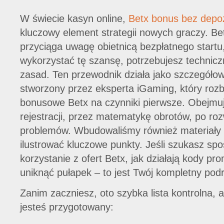
W świecie kasyn online,
Betx bonus bez depo
kluczowy element strategii nowych graczy. Be
przyciąga uwagę obietnicą bezpłatnego startu,
wykorzystać tę szansę, potrzebujesz technic
zasad. Ten przewodnik działa jako szczegółow
stworzony przez eksperta iGaming, który ro
bonusowe Betx na czynniki pierwsze. Obejmu
rejestracji, przez matematykę obrotów, po ro
problemów. Wbudowaliśmy również materiały 
ilustrować kluczowe punkty. Jeśli szukasz sp
korzystanie z ofert Betx, jak działają kody pr
uniknąć pułapek – to jest Twój kompletny podr
Zanim zaczniesz, oto szybka lista kontrolna, 
jesteś przygotowany: