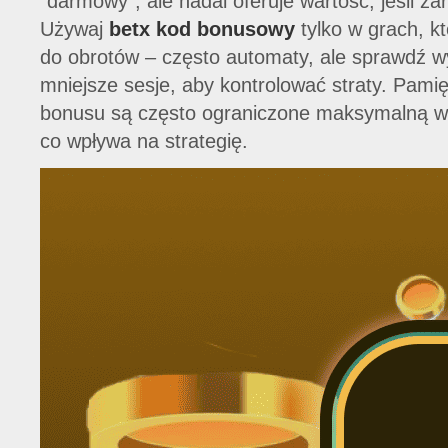
“darmowy”, ale nadal oferuje wartość, jeśli z
Używaj
betx kod bonusowy
tylko w grach, kt
do obrotów – często automaty, ale sprawdź wy
mniejsze sesje, aby kontrolować straty. Pamię
bonusu są często ograniczone maksymalną wy
co wpływa na strategię.