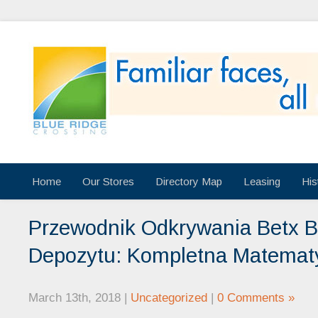
Home
Our Stores
Directory Map
Leasing
His
Przewodnik Odkrywania Betx 
Depozytu: Kompletna Matemat
March 13th, 2018 |
Uncategorized
|
0 Comments »