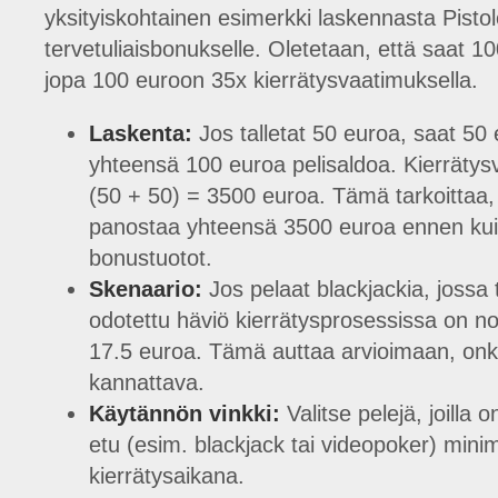
yksityiskohtainen esimerkki laskennasta Pistolo
tervetuliaisbonukselle. Oletetaan, että saat 
jopa 100 euroon 35x kierrätysvaatimuksella.
Laskenta:
Jos talletat 50 euroa, saat 50
yhteensä 100 euroa pelisaldoa. Kierrätys
(50 + 50) = 3500 euroa. Tämä tarkoittaa, 
panostaa yhteensä 3500 euroa ennen kui
bonustuotot.
Skenaario:
Jos pelaat blackjackia, jossa
odotettu häviö kierrätysprosessissa on n
17.5 euroa. Tämä auttaa arvioimaan, on
kannattava.
Käytännön vinkki:
Valitse pelejä, joilla 
etu (esim. blackjack tai videopoker) mini
kierrätysaikana.