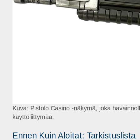
Kuva: Pistolo Casino -näkymä, joka havainnolli
käyttöliittymää.
Ennen Kuin Aloitat: Tarkistuslista