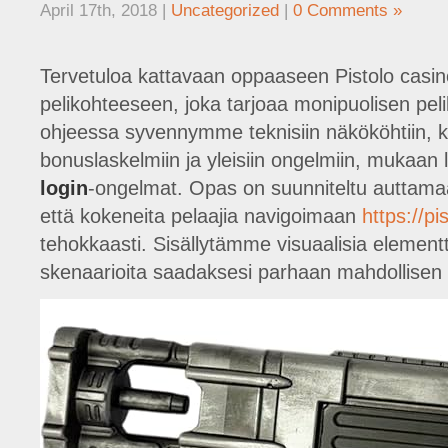
April 17th, 2018 |
Uncategorized
|
0 Comments »
Tervetuloa kattavaan oppaaseen Pistolo casi
pelikohteeseen, joka tarjoaa monipuolisen pe
ohjeessa syvennymme teknisiin näkököhtiin, ku
bonuslaskelmiin ja yleisiin ongelmiin, mukaan 
login
-ongelmat. Opas on suunniteltu auttamaa
että kokeneita pelaajia navigoimaan
https://pi
tehokkaasti. Sisällytämme visuaalisia elementte
skenaarioita saadaksesi parhaan mahdollise