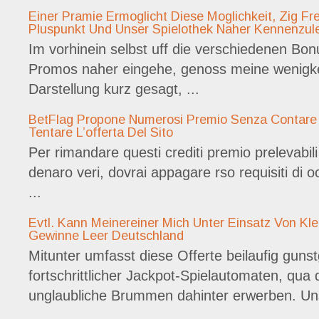
Einer Pramie Ermoglicht Diese Moglichkeit, Zig F
Pluspunkt Und Unser Spielothek Naher Kennenzul
Im vorhinein selbst uff die verschiedenen Bo
Promos naher eingehe, genoss meine wenigkei
Darstellung kurz gesagt, ...
BetFlag Propone Numerosi Premio Senza Contare
Tentare L’offerta Del Sito
Per rimandare questi crediti premio prelevabili
denaro veri, dovrai appagare rso requisiti di oc
...
Evtl. Kann Meinereiner Mich Unter Einsatz Von Kl
Gewinne Leer Deutschland
Mitunter umfasst diese Offerte beilaufig guns
fortschrittlicher Jackpot-Spielautomaten, qua 
unglaubliche Brummen dahinter erwerben. Uns