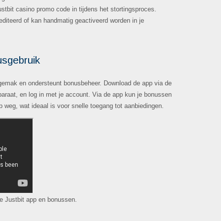
stbit casino promo code in tijdens het stortingsproces.
diteerd of kan handmatig geactiveerd worden in je
usgebruik
l gemak en ondersteunt bonusbeheer. Download de app via de
pparaat, en log in met je account. Via de app kun je bonussen
 weg, wat ideaal is voor snelle toegang tot aanbiedingen.
de Justbit app en bonussen.