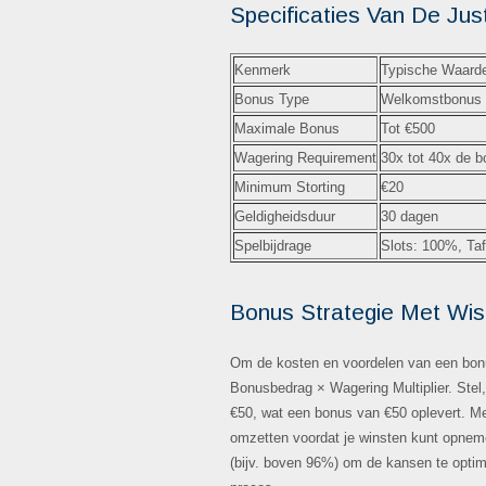
Specificaties Van De Jus
Kenmerk
Typische Waard
Bonus Type
Welkomstbonus (
Maximale Bonus
Tot €500
Wagering Requirement
30x tot 40x de 
Minimum Storting
€20
Geldigheidsduur
30 dagen
Spelbijdrage
Slots: 100%, Taf
Bonus Strategie Met Wis
Om de kosten en voordelen van een bonu
Bonusbedrag × Wagering Multiplier. Stel
€50, wat een bonus van €50 oplevert. M
omzetten voordat je winsten kunt opnem
(bijv. boven 96%) om de kansen te optima