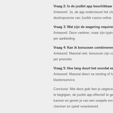
Vraag 2: Is de justbit app beschikbaa
Antwoord: Ja, de app ondersteunt het cl
desktopversie van Justbit casino online.
Vraag 3: Wat zijn de wagering requir
Antwoord: Deze variëren, maar zijn typis
per aanbieding.
Vraag 4: Kan ik bonussen combineren 
Antwoord: Meestal niet; bonussen zijn v
per promotie.
Vraag 5: Hoe lang duurt het voordat 
Antwoord: Meestal direct na storting of 
klantenservice.
Conclusie: Met deze gids ben je uitgeru
te begrijpen, de justbit app effectief te
kansen en geniet je van een soepele ervar
checken en speel verantwoord.