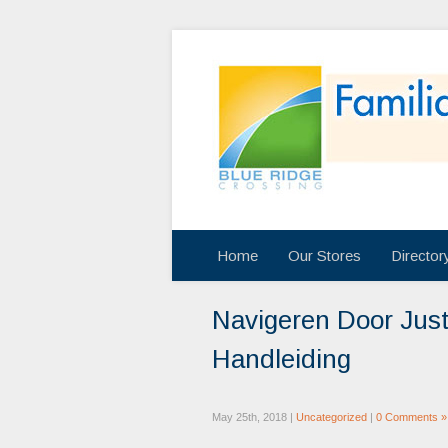
Home
Our Stores
Directo
Navigeren Door Just
Handleiding
May 25th, 2018 |
Uncategorized
|
0 Comments »