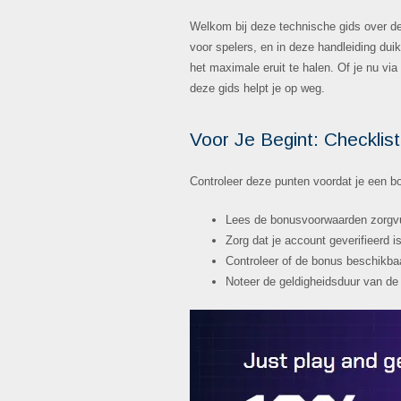
Welkom bij deze technische gids over d
voor spelers, en in deze handleiding dui
het maximale eruit te halen. Of je nu via
deze gids helpt je op weg.
Voor Je Begint: Checklist
Controleer deze punten voordat je een b
Lees de bonusvoorwaarden zorgvul
Zorg dat je account geverifieerd i
Controleer of de bonus beschikbaa
Noteer de geldigheidsduur van d