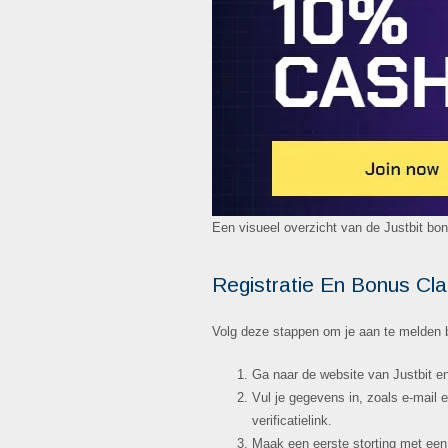
Een visueel overzicht van de Justbit bo
Registratie En Bonus Cl
Volg deze stappen om je aan te melden bi
Ga naar de website van Justbit en 
Vul je gegevens in, zoals e-mail 
verificatielink.
Maak een eerste storting met een