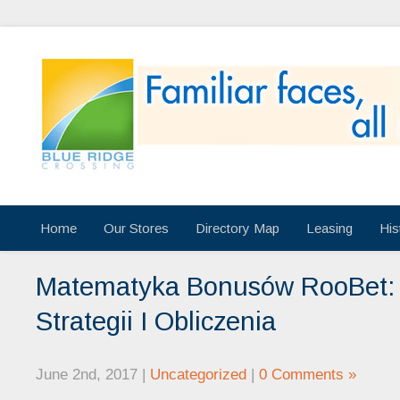
Home
Our Stores
Directory Map
Leasing
His
Matematyka Bonusów RooBet: 
Strategii I Obliczenia
June 2nd, 2017 |
Uncategorized
|
0 Comments »