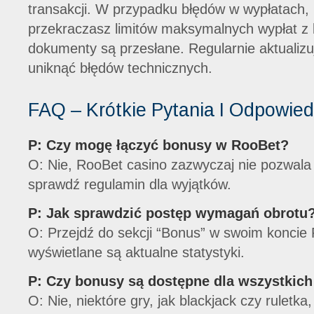
transakcji. W przypadku błędów w wypłatach, u
przekraczasz limitów maksymalnych wypłat z 
dokumenty są przesłane. Regularnie aktualizu
uniknąć błędów technicznych.
FAQ – Krótkie Pytania I Odpowied
P: Czy mogę łączyć bonusy w RooBet?
O: Nie, RooBet casino zazwyczaj nie pozwala 
sprawdź regulamin dla wyjątków.
P: Jak sprawdzić postęp wymagań obrotu
O: Przejdź do sekcji “Bonus” w swoim koncie
wyświetlane są aktualne statystyki.
P: Czy bonusy są dostępne dla wszystkich
O: Nie, niektóre gry, jak blackjack czy ruletk