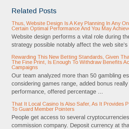
Related Posts
Thus, Website Design Is A Key Planning In Any On
Certain Optimal Performance And You May Achie
Website design performs a vital role during the
strategy possible notably affect the web site's 
Rewarding This New Betting Standards, Given Th
The Fine Print, Is Enough To Withdraw Benefits A
Campaigns
Our team analyzed more than 50 gambling es
considering games range, added bonus really
performance, offered percentage ...
That It Local Casino Is Also Safer, As It Provides 
To Guard Member Pointers
People get access to several cryptocurrencie
commission company. Deposit currency at tha