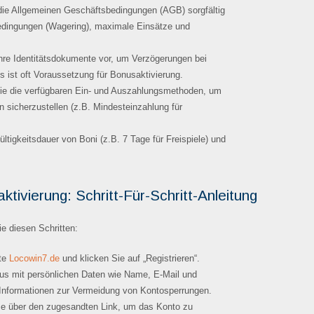
ie Allgemeinen Geschäftsbedingungen (AGB) sorgfältig
dingungen (Wagering), maximale Einsätze und
hre Identitätsdokumente vor, um Verzögerungen bei
 ist oft Voraussetzung für Bonusaktivierung.
ie die verfügbaren Ein- und Auszahlungsmethoden, um
 sicherzustellen (z.B. Mindesteinzahlung für
tigkeitsdauer von Boni (z.B. 7 Tage für Freispiele) und
tivierung: Schritt-Für-Schritt-Anleitung
e diesen Schritten:
ite
Locowin7.de
und klicken Sie auf „Registrieren“.
us mit persönlichen Daten wie Name, E-Mail und
Informationen zur Vermeidung von Kontosperrungen.
se über den zugesandten Link, um das Konto zu