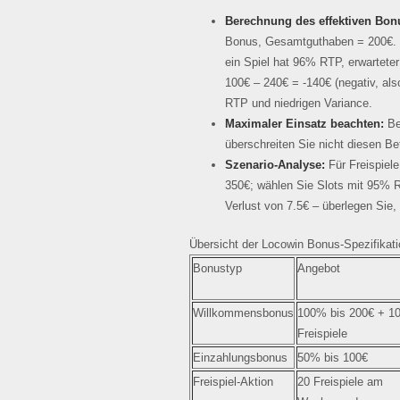
Berechnung des effektiven Bon
Bonus, Gesamtguthaben = 200€. 
ein Spiel hat 96% RTP, erwarteter
100€ – 240€ = -140€ (negativ, als
RTP und niedrigen Variance.
Maximaler Einsatz beachten:
Be
überschreiten Sie nicht diesen B
Szenario-Analyse:
Für Freispiel
350€; wählen Sie Slots mit 95% RT
Verlust von 7.5€ – überlegen Sie, 
Übersicht der Locowin Bonus-Spezifikat
Bonustyp
Angebot
Willkommensbonus
100% bis 200€ + 1
Freispiele
Einzahlungsbonus
50% bis 100€
Freispiel-Aktion
20 Freispiele am