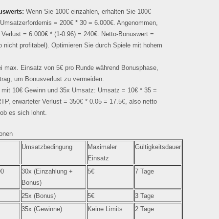
uswerts:
Wenn Sie 100€ einzahlen, erhalten Sie 100€
Umsatzerfordernis = 200€ * 30 = 6.000€. Angenommen,
 Verlust = 6.000€ * (1-0.96) = 240€. Netto-Bonuswert =
o nicht profitabel). Optimieren Sie durch Spiele mit hohem
i max. Einsatz von 5€ pro Runde während Bonusphase,
etrag, um Bonusverlust zu vermeiden.
e mit 10€ Gewinn und 35x Umsatz: Umsatz = 10€ * 35 =
P, erwarteter Verlust = 350€ * 0.05 = 17.5€, also netto
ob es sich lohnt.
ionen
Umsatzbedingung
Maximaler
Gültigkeitsdauer
Einsatz
00
30x (Einzahlung +
5€
7 Tage
Bonus)
25x (Bonus)
5€
3 Tage
35x (Gewinne)
Keine Limits
2 Tage