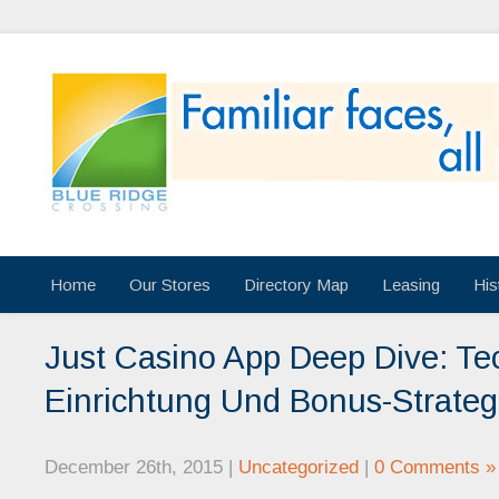
Home
Our Stores
Directory Map
Leasing
His
Just Casino App Deep Dive: Te
Einrichtung Und Bonus-Strateg
December 26th, 2015 |
Uncategorized
|
0 Comments »