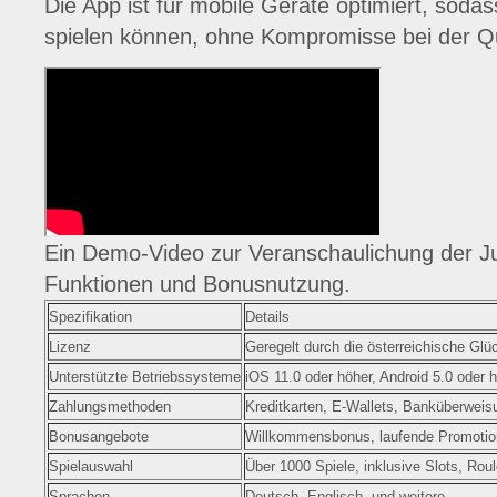
Die App ist für mobile Geräte optimiert, soda
spielen können, ohne Kompromisse bei der Qu
Ein Demo-Video zur Veranschaulichung der J
Funktionen und Bonusnutzung.
Spezifikation
Details
Lizenz
Geregelt durch die österreichische Glü
Unterstützte Betriebssysteme
iOS 11.0 oder höher, Android 5.0 oder 
Zahlungsmethoden
Kreditkarten, E-Wallets, Banküberwei
Bonusangebote
Willkommensbonus, laufende Promotio
Spielauswahl
Über 1000 Spiele, inklusive Slots, Roul
Sprachen
Deutsch, Englisch, und weitere