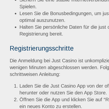
Spielen.
Lesen Sie die Bonusbedingungen, um jus
optimal auszunutzen.
Halten Sie persönliche Daten für die just 
Registrierung bereit.
Registrierungsschritte
Die Anmeldung bei Just Casino ist unkomplizie
wenigen Minuten abgeschlossen werden. Folg
schrittweisen Anleitung:
Laden Sie die Just Casino App von der off
herunter oder nutzen Sie den App Store.
Öffnen Sie die App und klicken Sie auf “R
ein neues Konto zu erstellen.