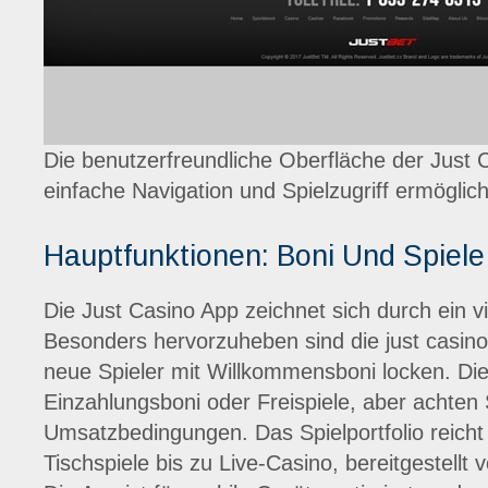
Die benutzerfreundliche Oberfläche der Just 
einfache Navigation und Spielzugriff ermöglich
Hauptfunktionen: Boni Und Spiele
Die Just Casino App zeichnet sich durch ein vi
Besonders hervorzuheben sind die just casin
neue Spieler mit Willkommensboni locken. Di
Einzahlungsboni oder Freispiele, aber achten 
Umsatzbedingungen. Das Spielportfolio reicht
Tischspiele bis zu Live-Casino, bereitgestellt 