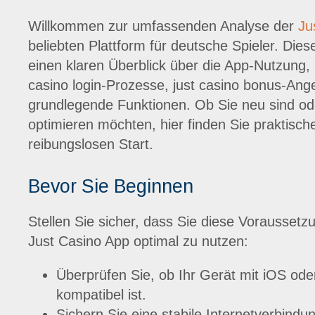
Willkommen zur umfassenden Analyse der
Ju
beliebten Plattform für deutsche Spieler. Diese
einen klaren Überblick über die App-Nutzung, 
casino login-Prozesse, just casino bonus-Ang
grundlegende Funktionen. Ob Sie neu sind od
optimieren möchten, hier finden Sie praktische
reibungslosen Start.
Bevor Sie Beginnen
Stellen Sie sicher, dass Sie diese Voraussetz
Just Casino App optimal zu nutzen:
Überprüfen Sie, ob Ihr Gerät mit iOS ode
kompatibel ist.
Sichern Sie eine stabile Internetverbindu