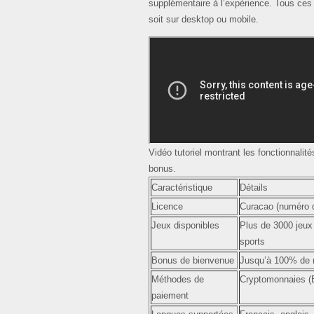
supplémentaire à l’expérience. Tous ces 
soit sur desktop ou mobile.
Vidéo tutoriel montrant les fonctionnalités
bonus.
Caractéristique
Détails
Licence
Curacao (numéro 
Jeux disponibles
Plus de 3000 jeux 
sports
Bonus de bienvenue
Jusqu’à 100% de m
Méthodes de
Cryptomonnaies (Bi
paiement