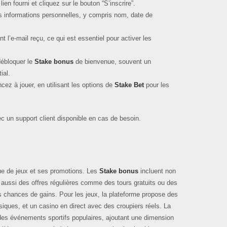
 lien fourni et cliquez sur le bouton “S’inscrire”.
s informations personnelles, y compris nom, date de
t l’e-mail reçu, ce qui est essentiel pour activer les
débloquer le
Stake bonus
de bienvenue, souvent un
ial.
ez à jouer, en utilisant les options de
Stake Bet
pour les
c un support client disponible en cas de besoin.
e de jeux et ses promotions. Les
Stake bonus
incluent non
ussi des offres régulières comme des tours gratuits ou des
chances de gains. Pour les jeux, la plateforme propose des
iques, et un casino en direct avec des croupiers réels. La
des événements sportifs populaires, ajoutant une dimension