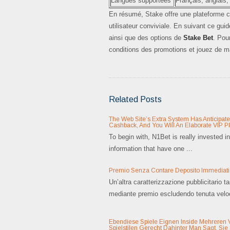
Langues supportées
Français, anglais,
En résumé, Stake offre une plateforme
utilisateur conviviale. En suivant ce gui
ainsi que des options de
Stake Bet
. Pou
conditions des promotions et jouez de m
Related Posts
The Web Site’s Extra System Has Anticipate
Cashback, And You Will An Elaborate VIP P
To begin with, N1Bet is really invested i
information that have one ...
Premio Senza Contare Deposito Immediat
Un’altra caratterizzazione pubblicitario t
mediante premio escludendo tenuta veloc
Ebendiese Spiele Eignen Inside Mehreren V
Spielstilen Gerecht Dahinter Man Sagt, Sie