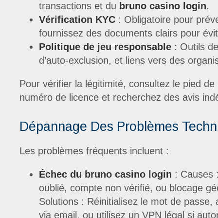
transactions et du
bruno casino login
.
Vérification KYC
: Obligatoire pour préve
fournissez des documents clairs pour évit
Politique de jeu responsable
: Outils de
d’auto-exclusion, et liens vers des organi
Pour vérifier la légitimité, consultez le pied d
numéro de licence et recherchez des avis in
Dépannage Des Problèmes Techn
Les problèmes fréquents incluent :
Échec du bruno casino login
: Causes 
oublié, compte non vérifié, ou blocage g
Solutions : Réinitialisez le mot de passe,
via email, ou utilisez un VPN légal si auto