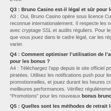
Q3 : Bruno Casino est-il légal et sûr pour 
A3 : Oui, Bruno Casino opère sous licence Cu
reconnue internationalement. Il respecte les 
avec cryptage SSL et audits réguliers. Pour le
que vous jouez dans le cadre légal, car les ré
varier.
Q4 : Comment optimiser l’utilisation de l’
pour les bonus ?
A4 : Téléchargez l’app depuis le site officiel p
piratées. Utilisez les notifications push pour le
promotionnelles, et jouez durant les heures c
meilleures performances. Vérifiez régulièreme
“Promotions” pour les nouveaux
bonus bruno
Q5 : Quelles sont les méthodes de retrait l