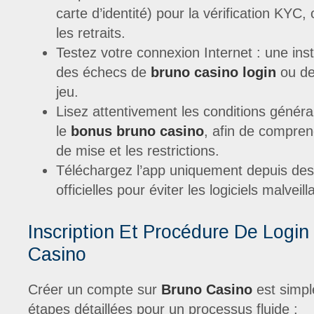
carte d’identité) pour la vérification KYC, 
les retraits.
Testez votre connexion Internet : une inst
des échecs de
bruno casino login
ou de
jeu.
Lisez attentivement les conditions généra
le
bonus bruno casino
, afin de compren
de mise et les restrictions.
Téléchargez l’app uniquement depuis de
officielles pour éviter les logiciels malveill
Inscription Et Procédure De Login
Casino
Créer un compte sur
Bruno Casino
est simpl
étapes détaillées pour un processus fluide :