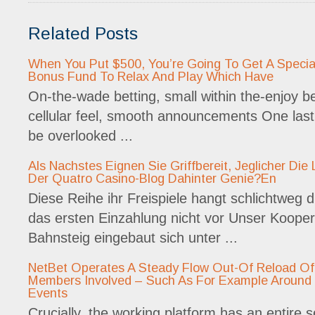
Related Posts
When You Put $500, You’re Going To Get A Specia
Bonus Fund To Relax And Play Which Have
On-the-wade betting, small within the-enjoy b
cellular feel, smooth announcements One last 
be overlooked ...
Als Nachstes Eignen Sie Griffbereit, Jeglicher Die 
Der Quatro Casino-Blog Dahinter Genie?en
Diese Reihe ihr Freispiele hangt schlichtweg 
das ersten Einzahlung nicht vor Unser Kooper
Bahnsteig eingebaut sich unter ...
NetBet Operates A Steady Flow Out-Of Reload Off
Members Involved – Such As For Example Around S
Events
Crucially, the working platform has an entire s