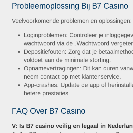
Probleemoplossing Bij B7 Casino
Veelvoorkomende problemen en oplossingen:
Loginproblemen: Controleer je inloggegev
wachtwoord via de „Wachtwoord vergeten”
Depositiefouten: Zorg dat je betaalmethod
voldoet aan de minimale storting.
Opnamevertragingen: Dit kan duren vanwe
neem contact op met klantenservice.
App-crashes: Update de app of herinstal
betere prestaties.
FAQ Over B7 Casino
V: Is B7 casino veilig en legaal in Nederla