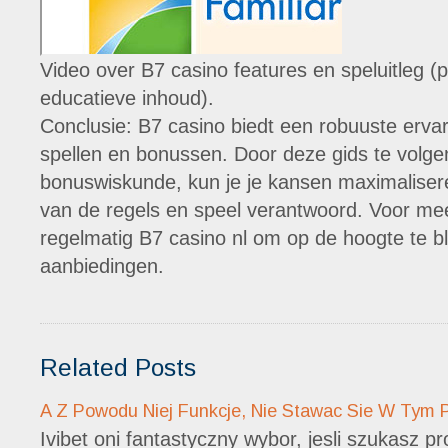
Video over B7 casino features en speluitleg (
educatieve inhoud).
Conclusie: B7 casino biedt een robuuste erva
spellen en bonussen. Door deze gids te volgen
bonuswiskunde, kun je je kansen maximaliseren.
van de regels en speel verantwoord. Voor me
regelmatig B7 casino nl om op de hoogte te b
aanbiedingen.
Related Posts
A Z Powodu Niej Funkcje, Nie Stawac Sie W Tym 
Ivibet oni fantastyczny wybor, jesli szukasz p