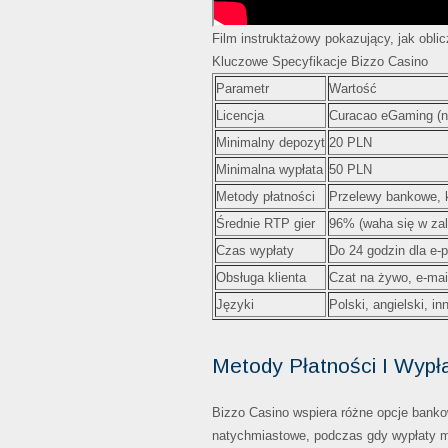
Film instruktażowy pokazujący, jak obl
Kluczowe Specyfikacje Bizzo Casino
Parametr
Wartość
Licencja
Curacao eGaming (n
Minimalny depozyt
20 PLN
Minimalna wypłata
50 PLN
Metody płatności
Przelewy bankowe, ka
Średnie RTP gier
96% (waha się w zal
Czas wypłaty
Do 24 godzin dla e-p
Obsługa klienta
Czat na żywo, e-mail
Języki
Polski, angielski, in
Metody Płatności I Wypł
Bizzo Casino wspiera różne opcje banko
natychmiastowe, podczas gdy wypłaty mo