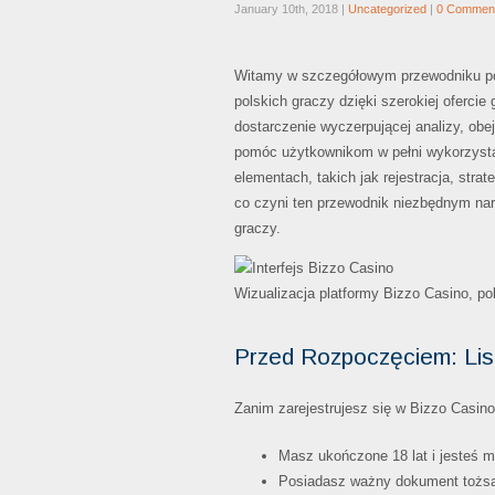
January 10th, 2018 |
Uncategorized
|
0 Commen
Witamy w szczegółowym przewodniku 
polskich graczy dzięki szerokiej oferci
dostarczenie wyczerpującej analizy, ob
pomóc użytkownikom w pełni wykorzysta
elementach, takich jak rejestracja, str
co czyni ten przewodnik niezbędnym na
graczy.
Wizualizacja platformy Bizzo Casino, po
Przed Rozpoczęciem: Lis
Zanim zarejestrujesz się w Bizzo Casino,
Masz ukończone 18 lat i jesteś m
Posiadasz ważny dokument tożsam