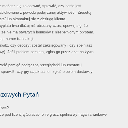
ie możesz się zalogować, sprawdź, czy hasło jest
zablokowane z powodu podejrzanej aktywności. Zresetuj
ła” lub skontaktuj się z obsługą klienta.
ypłata trwa dłużej niż obiecany czas, upewnij się, że
 i że nie ma otwartych bonusów z niespełnionym obrotem.
jąc numer transakcji.
wdź, czy depozyt został zaksięgowany i czy spełniasz
wy). Jeśli problem persists, zgłoś go przez czat na żywo
ść pamięć podręczną przeglądarki lub zrestartuj
a, sprawdź, czy gry są aktualne i zgłoś problem dostawcy
czowych Pytań
lsce?
sce pod licencją Curacao, o ile gracz spełnia wymagania wiekowe