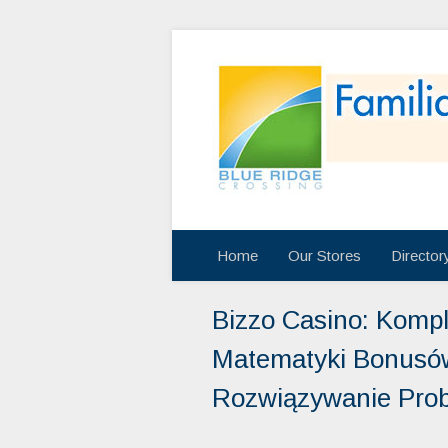
Home
Our Stores
Directo
Bizzo Casino: Komp
Matematyki Bonus
Rozwiązywanie Pro