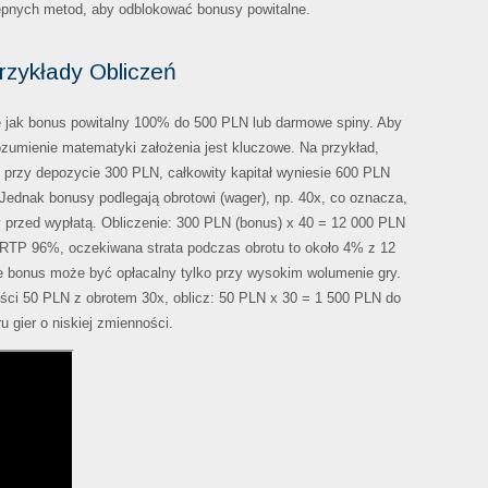
tępnych metod, aby odblokować bonusy powitalne.
zykłady Obliczeń
ie jak bonus powitalny 100% do 500 PLN lub darmowe spiny. Aby
ozumienie matematyki założenia jest kluczowe. Na przykład,
przy depozycie 300 PLN, całkowity kapitał wyniesie 600 PLN
ednak bonusy podlegają obrotowi (wager), np. 40x, co oznacza,
 przed wypłatą. Obliczenie: 300 PLN (bonus) x 40 = 12 000 PLN
m RTP 96%, oczekiwana strata podczas obrotu to około 4% z 12
e bonus może być opłacalny tylko przy wysokim wolumenie gry.
ci 50 PLN z obrotem 30x, oblicz: 50 PLN x 30 = 1 500 PLN do
 gier o niskiej zmienności.