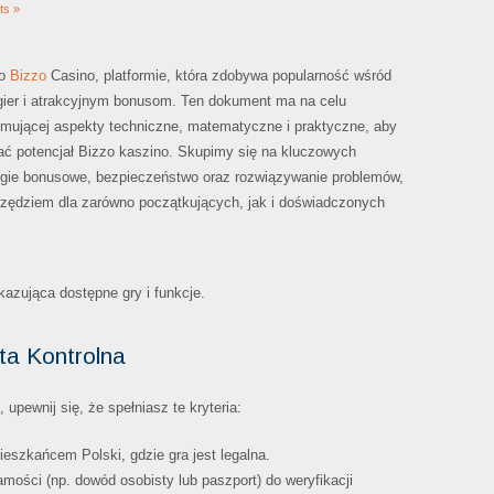
ts »
po
Bizzo
Casino, platformie, która zdobywa popularność wśród
e gier i atrakcyjnym bonusom. Ten dokument ma na celu
ejmującej aspekty techniczne, matematyczne i praktyczne, aby
ć potencjał Bizzo kaszino. Skupimy się na kluczowych
ategie bonusowe, bezpieczeństwo oraz rozwiązywanie problemów,
rzędziem dla zarówno początkujących, jak i doświadczonych
kazująca dostępne gry i funkcje.
ta Kontrolna
 upewnij się, że spełniasz te kryteria:
ieszkańcem Polski, gdzie gra jest legalna.
ości (np. dowód osobisty lub paszport) do weryfikacji