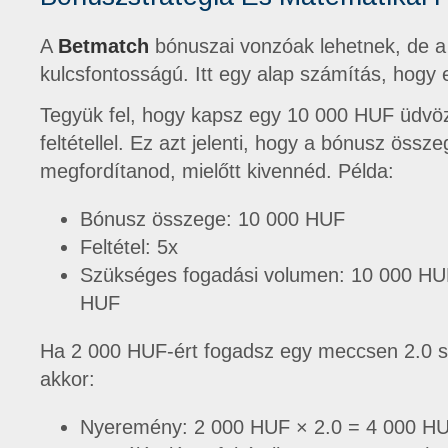
A
Betmatch
bónuszai vonzóak lehetnek, de a 
kulcsfontosságú. Itt egy alap számítás, hogy 
Tegyük fel, hogy kapsz egy 10 000 HUF üdvöz
feltétellel. Ez azt jelenti, hogy a bónusz össze
megfordítanod, mielőtt kivennéd. Példa:
Bónusz összege: 10 000 HUF
Feltétel: 5x
Szükséges fogadási volumen: 10 000 HU
HUF
Ha 2 000 HUF-ért fogadsz egy meccsen 2.0 sz
akkor:
Nyeremény: 2 000 HUF × 2.0 = 4 000 H