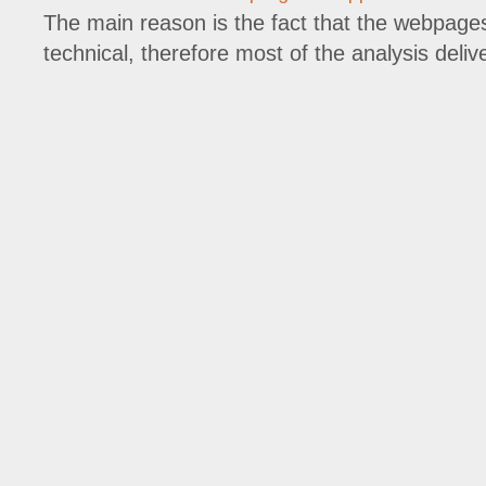
The main reason is the fact that the webpage
technical, therefore most of the analysis deliv