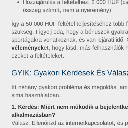
Hozzájárulás a feltételhez: 2 000 HUF (c
összeg számít, nem a nyeremény)
Így a 50 000 HUF feltétel teljesítéséhez több
szükség. Figyelj oda, hogy a bónuszok gyakr
sportágakra vonatkoznak, és van lejárati idő.
vélemények
et, hogy lásd, más felhasználók 
ezeket a feltételeket.
GYIK: Gyakori Kérdések És Válas
Itt néhány gyakori probléma és megoldás, am
sima használatban.
1. Kérdés: Miért nem működik a bejelentk
alkalmazásban?
Válasz: Ellenőrizd az internetkapcsolatot, és p