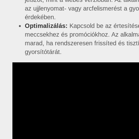
az ujjlenyomat- vagy arcfelismerést a gy
érdekében.
Optimalizálás:
Kapcsold be az értesítés
meccsekhez és promóciókhoz. Az alkalm
marad, ha rendszeresen frissíted és tiszt
gyorsítótárát.