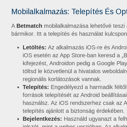
Mobilalkalmazás: Telepítés És Opt
A
Betmatch
mobilalkalmazása lehetővé teszi 
bármikor. Itt a telepítés és használat kulcspont
Letöltés:
Az alkalmazás iOS-re és Android
iOS esetén az App Store-ban keresd a „
kifejezést, Androidon pedig a Google Pl
töltsd le közvetlenül a hivatalos weboldalr
regionális korlátozások vannak.
Telepítés:
Engedélyezd a harmadik féltő
források telepítését az Android beállítás
használsz. Az iOS rendszerhez csak az A
telepítés ajánlott a biztonság érdekében.
Bejelentkezés:
Használd ugyanazt a fel
jelszót, mint a webes verzióban. Az alka