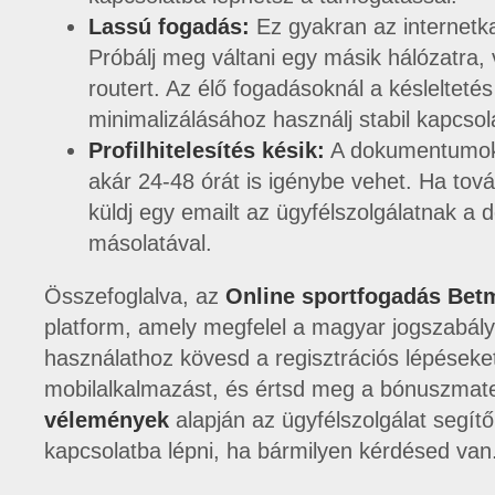
Lassú fogadás:
Ez gyakran az internetka
Próbálj meg váltani egy másik hálózatra, 
routert. Az élő fogadásoknál a késleltetés
minimalizálásához használj stabil kapcsol
Profilhitelesítés késik:
A dokumentumok 
akár 24-48 órát is igénybe vehet. Ha tov
küldj egy emailt az ügyfélszolgálatnak 
másolatával.
Összefoglalva, az
Online sportfogadás Bet
platform, amely megfelel a magyar jogszabály
használathoz kövesd a regisztrációs lépéseket
mobilalkalmazást, és értsd meg a bónuszmat
vélemények
alapján az ügyfélszolgálat segít
kapcsolatba lépni, ha bármilyen kérdésed van