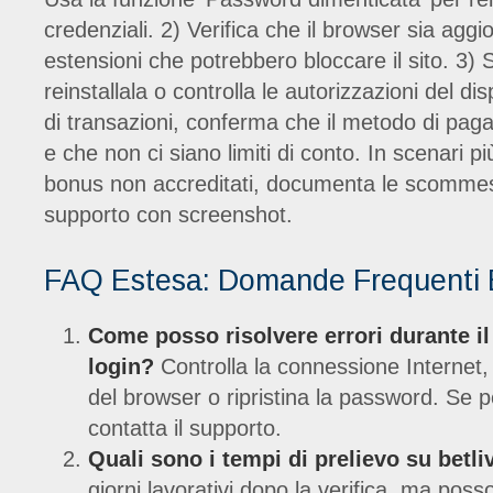
credenziali. 2) Verifica che il browser sia aggio
estensioni che potrebbero bloccare il sito. 3) S
reinstallala o controlla le autorizzazioni del di
di transazioni, conferma che il metodo di pag
e che non ci siano limiti di conto. In scenari 
bonus non accreditati, documenta le scommess
supporto con screenshot.
FAQ Estesa: Domande Frequenti 
Come posso risolvere errori durante il
login?
Controlla la connessione Internet, 
del browser o ripristina la password. Se p
contatta il supporto.
Quali sono i tempi di prelievo su betli
giorni lavorativi dopo la verifica, ma poss