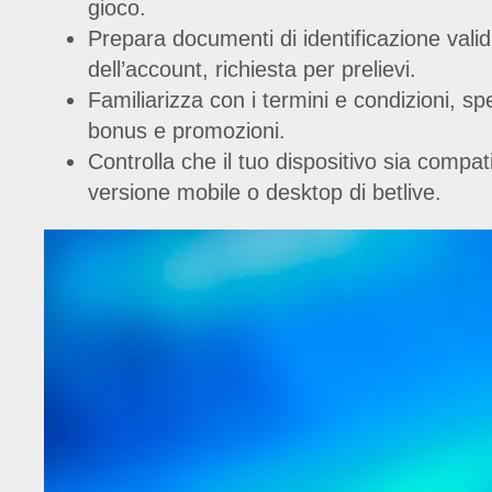
gioco.
Prepara documenti di identificazione validi
dell’account, richiesta per prelievi.
Familiarizza con i termini e condizioni, s
bonus e promozioni.
Controlla che il tuo dispositivo sia compati
versione mobile o desktop di betlive.