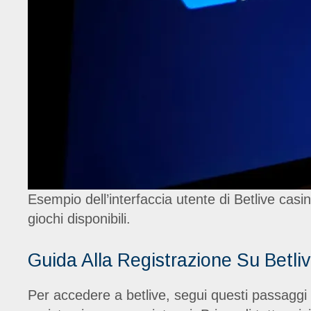
Esempio dell’interfaccia utente di Betlive casi
giochi disponibili.
Guida Alla Registrazione Su Betli
Per accedere a betlive, segui questi passaggi 