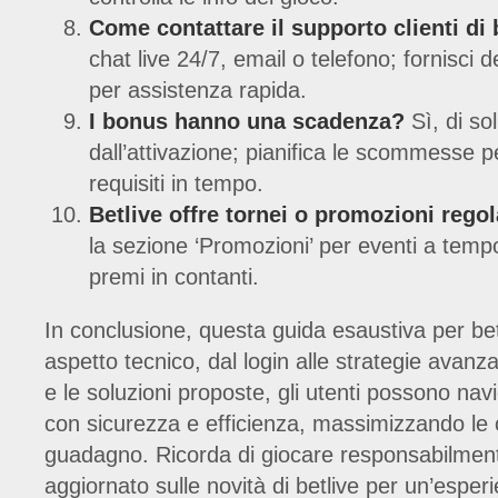
Come contattare il supporto clienti di 
chat live 24/7, email o telefono; fornisci d
per assistenza rapida.
I bonus hanno una scadenza?
Sì, di sol
dall’attivazione; pianifica le scommesse p
requisiti in tempo.
Betlive offre tornei o promozioni regol
la sezione ‘Promozioni’ per eventi a temp
premi in contanti.
In conclusione, questa guida esaustiva per bet
aspetto tecnico, dal login alle strategie avanz
e le soluzioni proposte, gli utenti possono nav
con sicurezza e efficienza, massimizzando le 
guadagno. Ricorda di giocare responsabilmente
aggiornato sulle novità di betlive per un’esper