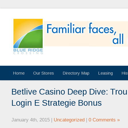
Home
Our Stores
Directory Map
Leasing
His
Betlive Casino Deep Dive: Trou
Login E Strategie Bonus
January 4th, 2015 |
Uncategorized
|
0 Comments »