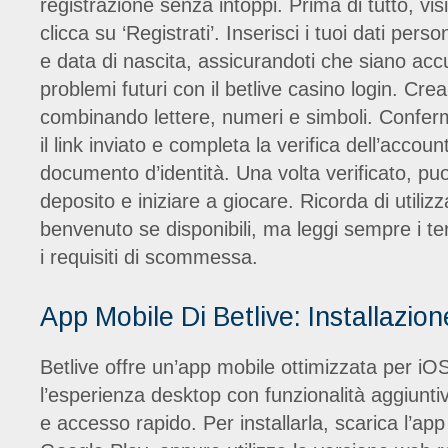
registrazione senza intoppi. Prima di tutto, visita
clicca su ‘Registrati’. Inserisci i tuoi dati per
e data di nascita, assicurandoti che siano accu
problemi futuri con il betlive casino login. Cr
combinando lettere, numeri e simboli. Conferm
il link inviato e completa la verifica dell’accou
documento d’identità. Una volta verificato, puoi
deposito e iniziare a giocare. Ricorda di utiliz
benvenuto se disponibili, ma leggi sempre i t
i requisiti di scommessa.
App Mobile Di Betlive: Installazio
Betlive offre un’app mobile ottimizzata per iO
l’esperienza desktop con funzionalità aggiunt
e accesso rapido. Per installarla, scarica l’app