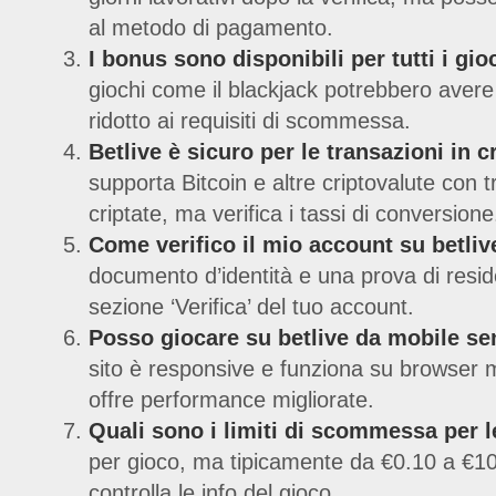
al metodo di pagamento.
I bonus sono disponibili per tutti i gio
giochi come il blackjack potrebbero avere
ridotto ai requisiti di scommessa.
Betlive è sicuro per le transazioni in c
supporta Bitcoin e altre criptovalute con t
criptate, ma verifica i tassi di conversione
Come verifico il mio account su betliv
documento d’identità e una prova di resid
sezione ‘Verifica’ del tuo account.
Posso giocare su betlive da mobile s
sito è responsive e funziona su browser m
offre performance migliorate.
Quali sono i limiti di scommessa per l
per gioco, ma tipicamente da €0.10 a €10
controlla le info del gioco.