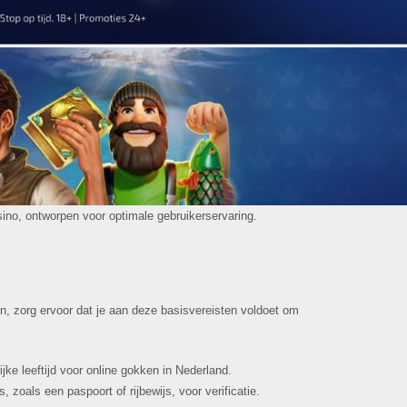
ino, ontworpen voor optimale gebruikerservaring.
n, zorg ervoor dat je aan deze basisvereisten voldoet om
ijke leeftijd voor online gokken in Nederland.
s, zoals een paspoort of rijbewijs, voor verificatie.