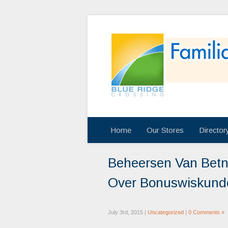
Home
Our Stores
Directo
Beheersen Van Betn
Over Bonuswiskunde
July 3rd, 2015 |
Uncategorized
|
0 Comments »