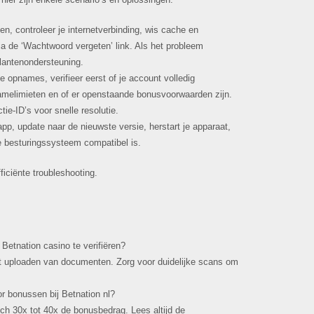
gen, controleer je internetverbinding, wis cache en
ia de ‘Wachtwoord vergeten’ link. Als het probleem
lantenondersteuning.
e opnames, verifieer eerst of je account volledig
namelimieten en of er openstaande bonusvoorwaarden zijn.
ie-ID’s voor snelle resolutie.
pp, update naar de nieuwste versie, herstart je apparaat,
je besturingssysteem compatibel is.
ficiënte troubleshooting.
 Betnation casino te verifiëren?
het uploaden van documenten. Zorg voor duidelijke scans om
r bonussen bij Betnation nl?
ch 30x tot 40x de bonusbedrag. Lees altijd de