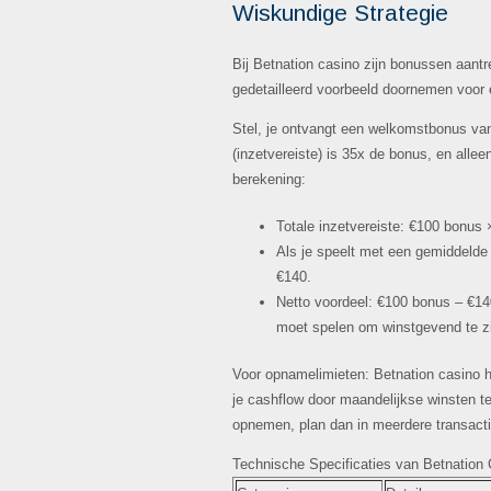
Wiskundige Strategie
Bij Betnation casino zijn bonussen aantr
gedetailleerd voorbeeld doornemen voor
Stel, je ontvangt een welkomstbonus va
(inzetvereiste) is 35x de bonus, en alle
berekening:
Totale inzetvereiste: €100 bonus 
Als je speelt met een gemiddelde
€140.
Netto voordeel: €100 bonus – €140
moet spelen om winstgevend te zi
Voor opnamelimieten: Betnation casino
je cashflow door maandelijkse winsten teg
opnemen, plan dan in meerdere transacti
Technische Specificaties van Betnation