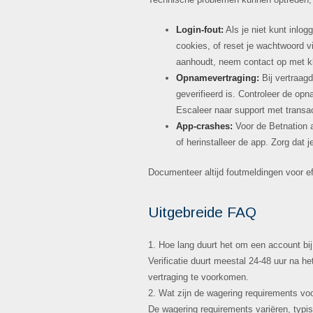
Login-fout:
Als je niet kunt inlog
cookies, of reset je wachtwoord v
aanhoudt, neem contact op met k
Opnamevertraging:
Bij vertraagd
geverifieerd is. Controleer de op
Escaleer naar support met transact
App-crashes:
Voor de Betnation a
of herinstalleer de app. Zorg dat 
Documenteer altijd foutmeldingen voor ef
Uitgebreide FAQ
1. Hoe lang duurt het om een account bij
Verificatie duurt meestal 24-48 uur na 
vertraging te voorkomen.
2. Wat zijn de wagering requirements voo
De wagering requirements variëren, typis