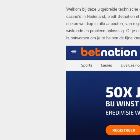
Welkom bij deze uitgebreide technische
casino’s in Nederland, biedt Betnation n
duiken we diep in alle aspecten, van reg
wiskunde en probleemoplossing. Of je ee
is ontworpen om je te helpen de fijne kn