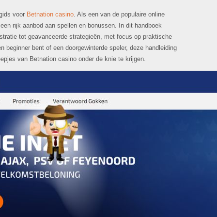
 gids voor
Betnation casino
. Als een van de populaire online
l een rijk aanbod aan spellen en bonussen. In dit handboek
istratie tot geavanceerde strategieën, met focus op praktische
n beginner bent of een doorgewinterde speler, deze handleiding
eepjes van Betnation casino onder de knie te krijgen.