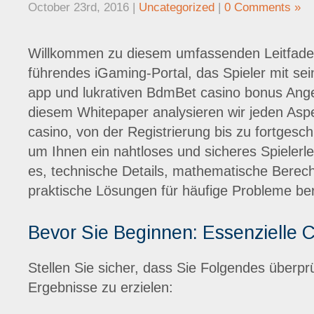
October 23rd, 2016 |
Uncategorized
|
0 Comments »
Willkommen zu diesem umfassenden Leitfade
führendes iGaming-Portal, das Spieler mit sei
app und lukrativen BdmBet casino bonus Ange
diesem Whitepaper analysieren wir jeden As
casino, von der Registrierung bis zu fortgesch
um Ihnen ein nahtloses und sicheres Spielerleb
es, technische Details, mathematische Bere
praktische Lösungen für häufige Probleme bere
Bevor Sie Beginnen: Essenzielle C
Stellen Sie sicher, dass Sie Folgendes überpr
Ergebnisse zu erzielen: