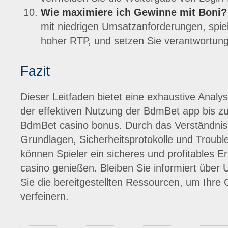
Wie maximiere ich Gewinne mit Boni?
mit niedrigen Umsatzanforderungen, spiel
hoher RTP, und setzen Sie verantwortun
Fazit
Dieser Leitfaden bietet eine exhaustive Anal
der effektiven Nutzung der BdmBet app bis z
BdmBet casino bonus. Durch das Verständni
Grundlagen, Sicherheitsprotokolle und Troub
können Spieler ein sicheres und profitables E
casino genießen. Bleiben Sie informiert über
Sie die bereitgestellten Ressourcen, um Ihre
verfeinern.