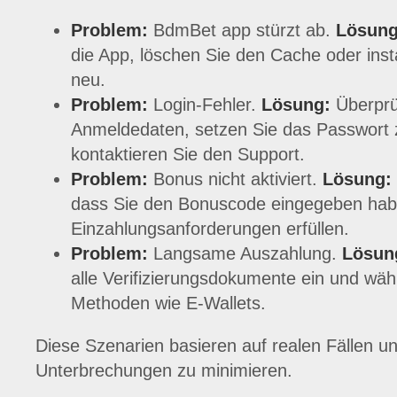
Problem:
BdmBet app stürzt ab.
Lösung
die App, löschen Sie den Cache oder insta
neu.
Problem:
Login-Fehler.
Lösung:
Überprü
Anmeldedaten, setzen Sie das Passwort 
kontaktieren Sie den Support.
Problem:
Bonus nicht aktiviert.
Lösung:
dass Sie den Bonuscode eingegeben hab
Einzahlungsanforderungen erfüllen.
Problem:
Langsame Auszahlung.
Lösun
alle Verifizierungsdokumente ein und wäh
Methoden wie E-Wallets.
Diese Szenarien basieren auf realen Fällen un
Unterbrechungen zu minimieren.