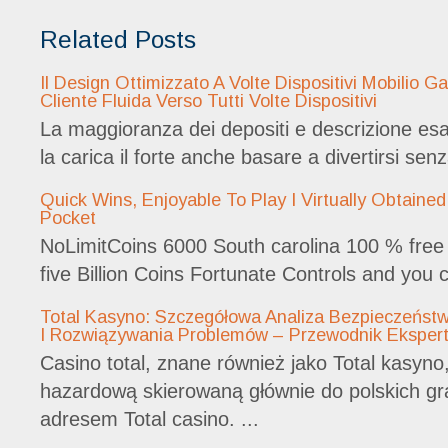
Related Posts
Il Design Ottimizzato A Volte Dispositivi Mobilio G
Cliente Fluida Verso Tutti Volte Dispositivi
La maggioranza dei depositi e descrizione esa
la carica il forte anche basare a divertirsi senza 
Quick Wins, Enjoyable To Play I Virtually Obtain
Pocket
NoLimitCoins 6000 South carolina 100 % free 
five Billion Coins Fortunate Controls and you c
Total Kasyno: Szczegółowa Analiza Bezpieczeńst
I Rozwiązywania Problemów – Przewodnik Eksper
Casino total, znane również jako Total kasyno,
hazardową skierowaną głównie do polskich gr
adresem Total casino. ...