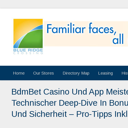
Home
Our Stores
Directory Map
Leasing
His
BdmBet Casino Und App Meiste
Technischer Deep-Dive In Bon
Und Sicherheit – Pro-Tipps Ink