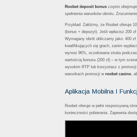
Roobet deposit bonus
często obejmuje
spełnienia warunków obrotu. Zrozumieni
Przykład: Załóżmy, że Roobet oferuje
(bonus + depozyt). Jeśli wpłacisz 200 zł
Wymagany obrót obliczamy jako: 400 zł 
kwalifikujących się grach, zanim wypłac
wynosi 96%, oczekiwana strata podczas o
wartością bonusu (200 zł) – w tym scen
wysokim RTP lub korzystasz z promocj
warunkach promocji w
roobet casino
, a
Aplikacja Mobilna I Funkc
Roobet oferuje w pełni responsywną stron
konieczności pobierania. Zapewnia dost