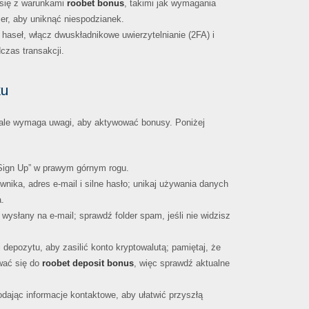
się z warunkami
roobet bonus
, takimi jak wymagania
gier, aby uniknąć niespodzianek.
haseł, włącz dwuskładnikowe uwierzytelnianie (2FA) i
dczas transakcji.
ku
i, ale wymaga uwagi, aby aktywować bonusy. Poniżej
 “Sign Up” w prawym górnym rogu.
ika, adres e-mail i silne hasło; unikaj używania danych
.
 wysłany na e-mail; sprawdź folder spam, jeśli nie widzisz
 depozytu, aby zasilić konto kryptowalutą; pamiętaj, że
wać się do
roobet deposit bonus
, więc sprawdź aktualne
dodając informacje kontaktowe, aby ułatwić przyszłą