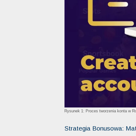
Rysunek 1: Proces tworzenia konta w Roo
Strategia Bonusowa: Mat