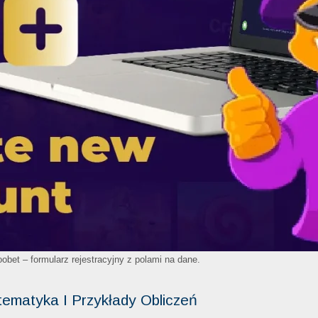
bet – formularz rejestracyjny z polami na dane.
ematyka I Przykłady Obliczeń