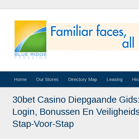
Home
Our Stores
Directory Map
Leasing
His
30bet Casino Diepgaande Gids
Login, Bonussen En Veiligheids
Stap-Voor-Stap