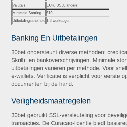
Valuta’s
EUR, USD, andere
Minimale Storting
€10
Uitbetalingssnelheid
1-3 werkdagen
Banking En Uitbetalingen
30bet ondersteunt diverse methoden: creditcar
Skrill), en bankoverschrijvingen. Minimale sto
uitbetalingen variëren per methode. Voor snell
e-wallets. Verificatie is verplicht voor eerste
documenten bij de hand.
Veiligheidsmaatregelen
30bet gebruikt SSL-versleuteling voor beveilig
transacties. De Curacao-licentie biedt basisre