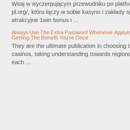
Witaj w wyczerpującym przewodniku po platfor
pl.org/, która łączy w sobie kasyno i zakłady 
atrakcyjne 1win bonus i ...
Always Use The Extra Password Whenever Applyin
Getting The Benefit You’re Once
They are the ultimate publication in choosing
casinos, taking understanding towards regional
each ...