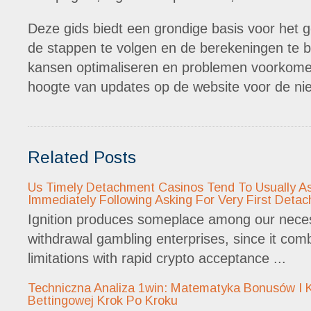
Deze gids biedt een grondige basis voor het 
de stappen te volgen en de berekeningen te be
kansen optimaliseren en problemen voorkomen. 
hoogte van updates op de website voor de nie
Related Posts
Us Timely Detachment Casinos Tend To Usually A
Immediately Following Asking For Very First Deta
Ignition produces someplace among our neces
withdrawal gambling enterprises, since it com
limitations with rapid crypto acceptance ...
Techniczna Analiza 1win: Matematyka Bonusów I Ko
Bettingowej Krok Po Kroku