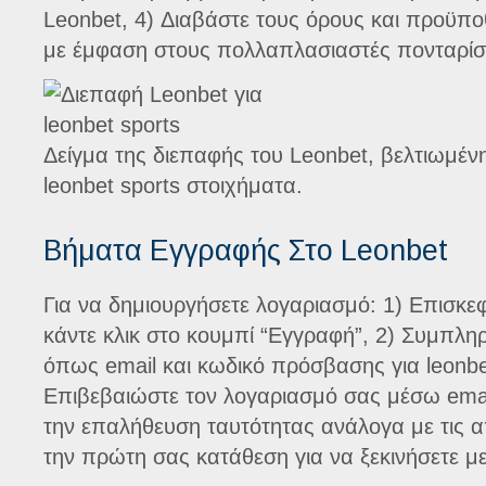
Leonbet, 4) Διαβάστε τους όρους και προϋπο
με έμφαση στους πολλαπλασιαστές πονταρίσ
Δείγμα της διεπαφής του Leonbet, βελτιωμένη 
leonbet sports στοιχήματα.
Βήματα Εγγραφής Στο Leonbet
Για να δημιουργήσετε λογαριασμό: 1) Επισκεφτ
κάντε κλικ στο κουμπί “Εγγραφή”, 2) Συμπληρ
όπως email και κωδικό πρόσβασης για leonbet
Επιβεβαιώστε τον λογαριασμό σας μέσω ema
την επαλήθευση ταυτότητας ανάλογα με τις απ
την πρώτη σας κατάθεση για να ξεκινήσετε με