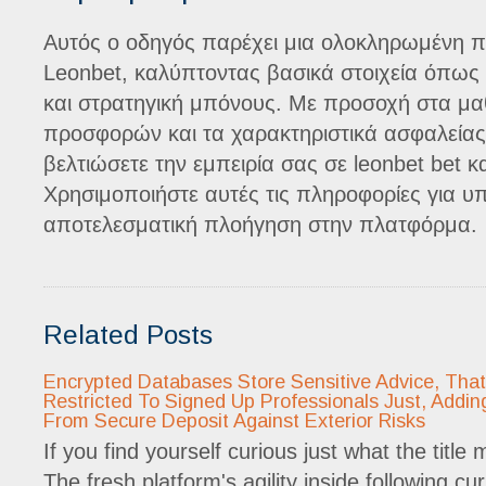
Αυτός ο οδηγός παρέχει μια ολοκληρωμένη π
Leonbet, καλύπτοντας βασικά στοιχεία όπως
και στρατηγική μπόνους. Με προσοχή στα μα
προσφορών και τα χαρακτηριστικά ασφαλείας
βελτιώσετε την εμπειρία σας σε leonbet bet κα
Χρησιμοποιήστε αυτές τις πληροφορίες για υπ
αποτελεσματική πλοήγηση στην πλατφόρμα.
Related Posts
Encrypted Databases Store Sensitive Advice, That
Restricted To Signed Up Professionals Just, Addi
From Secure Deposit Against Exterior Risks
If you find yourself curious just what the title m
The fresh platform's agility inside following cu