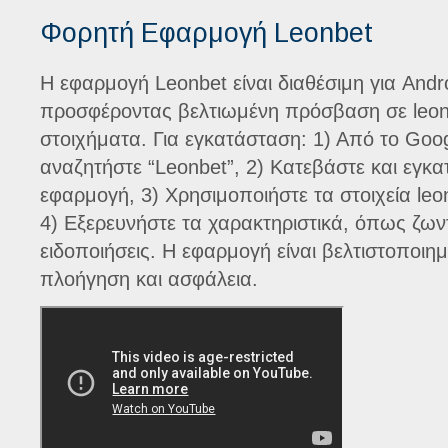
Φορητή Εφαρμογή Leonbet
Η εφαρμογή Leonbet είναι διαθέσιμη για Andro
προσφέροντας βελτιωμένη πρόσβαση σε leonb
στοιχήματα. Για εγκατάσταση: 1) Από το Goog
αναζητήστε “Leonbet”, 2) Κατεβάστε και εγκα
εφαρμογή, 3) Χρησιμοποιήστε τα στοιχεία leon
4) Εξερευνήστε τα χαρακτηριστικά, όπως ζων
ειδοποιήσεις. Η εφαρμογή είναι βελτιστοποιη
πλοήγηση και ασφάλεια.