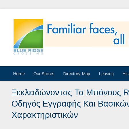
Home
Our Stores
Directory Map
Leasing
His
Ξεκλειδώνοντας Τα Μπόνους R
Οδηγός Εγγραφής Και Βασικώ
Χαρακτηριστικών