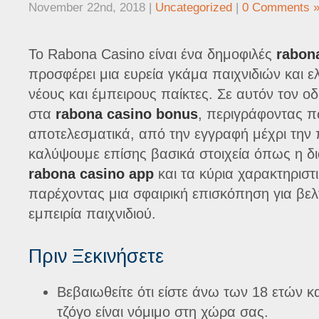
November 22nd, 2018 |
Uncategorized
|
0 Comments 
Το Rabona Casino είναι ένα δημοφιλές
rabona
προσφέρει μια ευρεία γκάμα παιχνιδιών και ε
νέους και έμπειρους παίκτες. Σε αυτόν τον ο
στα
rabona casino bonus
, περιγράφοντας π
αποτελεσματικά, από την εγγραφή μέχρι την
καλύψουμε επίσης βασικά στοιχεία όπως η δι
rabona casino app
και τα κύρια χαρακτηριστ
παρέχοντας μια σφαιρική επισκόπηση για βελ
εμπειρία παιχνιδιού.
Πριν Ξεκινήσετε
Βεβαιωθείτε ότι είστε άνω των 18 ετών και
τζόγο είναι νόμιμο στη χώρα σας.