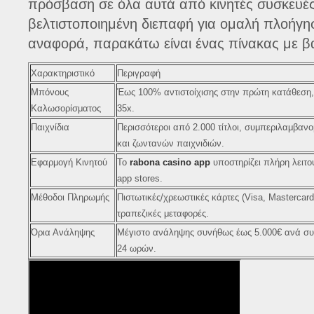
πρόσβαση σε όλα αυτά από κινητές συσκευές
βελτιστοποιημένη διεπαφή για ομαλή πλοήγη
αναφορά, παρακάτω είναι ένας πίνακας με β
Χαρακτηριστικό
Περιγραφή
Μπόνους
Έως 100% αντιστοίχισης στην πρώτη κατάθεση, 
Καλωσορίσματος
35x.
Παιχνίδια
Περισσότεροι από 2.000 τίτλοι, συμπεριλαμβανο
και ζωντανών παιχνιδιών.
Εφαρμογή Κινητού
Το
rabona casino app
υποστηρίζει πλήρη λειτο
app stores.
Μέθοδοι Πληρωμής
Πιστωτικές/χρεωστικές κάρτες (Visa, Mastercard), 
τραπεζικές μεταφορές.
Όρια Ανάληψης
Μέγιστο ανάληψης συνήθως έως 5.000€ ανά συ
24 ωρών.