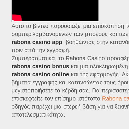
Αυτό το βίντεο παρουσιάζει μια επισκόπηση 
συμπεριλαμβανομένων των μπόνους και των 
rabona casino app
, βοηθώντας στην καταν
πριν από την εγγραφή.
Συμπερασματικά, το Rabona Casino προσφέρ
rabona casino bonus
και μια ολοκληρωμένη 
rabona casino online
και της εφαρμογής. Α
βήματα εγγραφής και κατανοώντας τους όρου
μεγιστοποιήσετε τα κέρδη σας. Για περισσότε
επισκεφτείτε τον επίσημο ιστότοπο
Rabona ca
οδηγός παρέχει μια στερεή βάση για να ξεκιν
αποτελεσματικότητα.