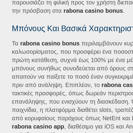
παρουσιάζει τη φιλική προς τον χρήστη διεπα
την πρόσβαση στα
rabona casino bonus
.
Μπόνους Και Βασικά Χαρακτηρισ
Τα
rabona casino bonus
περιλαμβάνουν κυρ
καλωσορίσματος, που προσφέρει ένα ποσοστό
πρώτη κατάθεση, συχνά έως 100% με ένα μέγ
μπόνους συνήθως συνοδεύεται από όρους στ
απαιτούν να παίξετε το ποσό έναν συγκεκρι
πριν από ανάληψη. Επιπλέον, το
rabona cas
τακτικές προσφορές, όπως δωρεάν περιστρο
επανάληψης, που ενισχύουν τη διασκέδαση.
παιχνίδια, η πλατφόρμα διαθέτει slots, τραπέ
από κορυφαίους παρόχους όπως NetEnt και E
rabona casino app
, διαθέσιμο για iOS και An