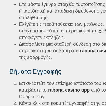
Ετοιμάστε έγκυρα στοιχεία ταυτοποίησης 
ή ταυτότητα) και απόδειξη διεύθυνσης για
επαλήθευσης.
Ελέγξτε τις προϋποθέσεις των μπόνους, 
στοιχηματισμού και οι περιορισμοί παιχνι
αποφύγετε εκπλήξεις.
Διασφαλίστε μια σταθερή σύνδεση στο δια
απρόσκοπτη πρόσβαση στο
rabona casi
της εφαρμογής.
Βήματα Εγγραφής
Επισκεφτείτε τον επίσημο ιστότοπο του 
κατεβάστε το
rabona casino app
από το
Google Play.
Κάντε κλικ στο κουμπί “Εγγραφή” στην αρ